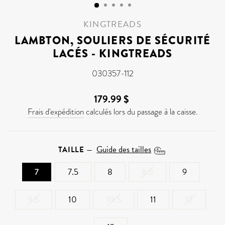
KINGTREADS
LAMBTON, SOULIERS DE SÉCURITÉ
LACÉS - KINGTREADS
030357-112
179.99 $
Prix
régulier
Frais d'expédition
calculés lors du passage à la caisse.
Guide des tailles
TAILLE
—
7
7.5
8
8.5
9
9.5
10
10.5
11
12