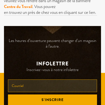
veuillez vous rendre dans un magasin de la bannière
Centre du Travail
. Vous pouvez
en trouvez un près de chez vous en cliquant sur ce lien.
Les heures d’ouverture peuvent changer d’un magasin
à l’autre.
INFOLETTRE
Inscrivez-vous à notre infolettre
INSCRIVEZ-
VOUS
À
NOTRE
S'INSCRIRE
INFOLETTRE!