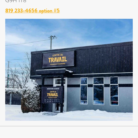
G9H 1Y8
819 233-4656 option #5