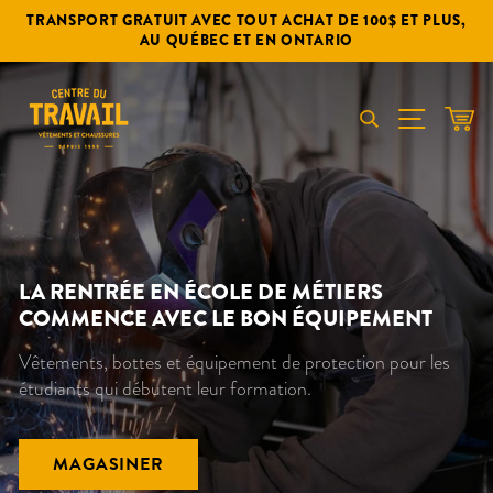
Passer
TRANSPORT GRATUIT AVEC TOUT ACHAT DE 100$ ET PLUS,
au
AU QUÉBEC ET EN ONTARIO
contenu
CENTRE
NAVIGA
DU
PAN
TRAVAIL
LA RENTRÉE EN ÉCOLE DE MÉTIERS
COMMENCE AVEC LE BON ÉQUIPEMENT
Vêtements, bottes et équipement de protection pour les
étudiants qui débutent leur formation.
MAGASINER