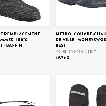
DE REMPLACEMENT
METRO, COUVRE-CHA
MMES -100°C
DE VILLE -MONEYSWO
 - BAFFIN
BEST
MONEYSWORTH & BEST
39.99 $