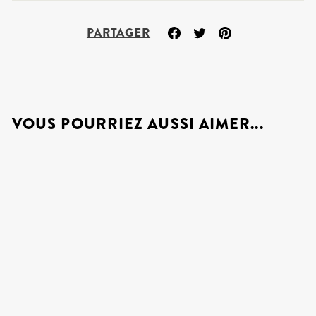
Partager
Tweeter
Épingler
PARTAGER
sur
sur
sur
Facebook
Twitter
Pinterest
VOUS POURRIEZ AUSSI AIMER...
GANTS DE TRAVAIL
EN TRICOT -
KINGTREADS