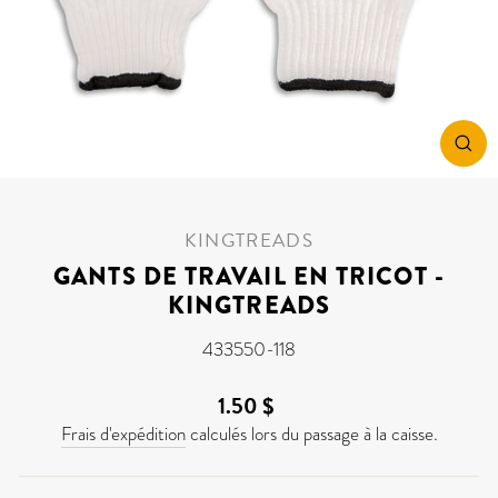
FE
(ES
KINGTREADS
GANTS DE TRAVAIL EN TRICOT -
KINGTREADS
433550-118
1.50 $
Prix
régulier
Frais d'expédition
calculés lors du passage à la caisse.