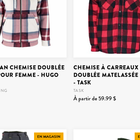
OAN CHEMISE DOUBLÉE
CHEMISE À CARREAUX
POUR FEMME - HUGO
DOUBLÉE MATELASSÉE
- TASK
ONG
TASK
À partir de 59.99 $
EN MAGASIN
E