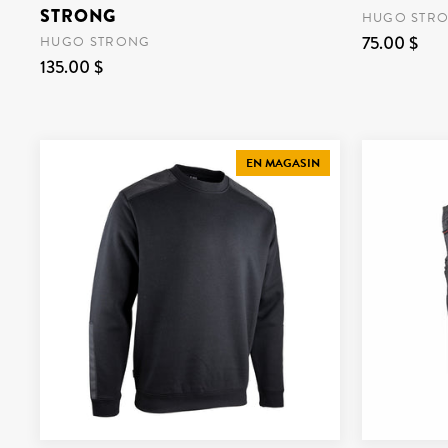
STRONG
HUGO STR
75.00 $
HUGO STRONG
135.00 $
EN MAGASIN