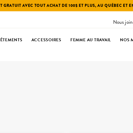
 GRATUIT AVEC TOUT ACHAT DE 100$ ET PLUS, AU QUÉBEC ET 
Nous join
VÊTEMENTS
ACCESSOIRES
FEMME AU TRAVAIL
NOS 